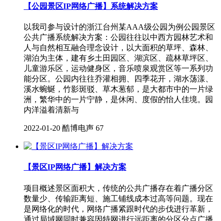
【公园景区IP网络广播】系统解决方案
以我司参与设计的浙江台州某AAA级公园为例公园景区
公共广播系统解决方案：公园往往以中西方园林艺术和
人与自然相互融合理念设计，以大面积的草坪、森林、
湖泊为主体，建有乡土田园区、湖滨区、疏林草坪区、
儿童游乐区，运动健身区，音乐喷泉观赏区等一系列功
能分区。公园内往往乔灌相拥、四季花开，湖水荡漾、
溪水蜿蜒，竹影斑驳、草木葱郁，是大都市中的一片绿
洲，繁华中的一片宁静，是休闲、度假的怡人佳境。园
内洋溢着清新与
2022-01-20
酷博电声
67
【景区IP网络广播】解决方案
项目概述景区面积大，传统的公共广播存在着广播分区
数量少、传输距离短、施工铺线成本过高等问题。现在
是网络化的时代，网络广播紧跟时代的步伐进行革新，
通过局域网同时兼容因特网进行远距离的分区分点广播