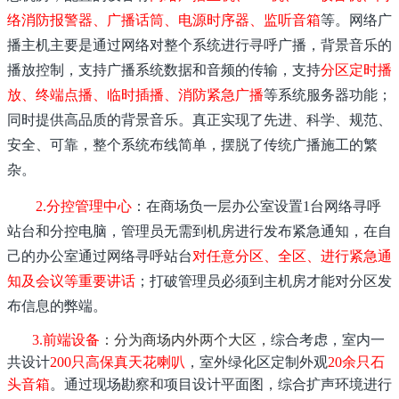
络消防报警器、广播话筒、电源时序器、监听音箱
等。网络广
播主机主要是通过网络对整个系统进行寻呼广播，背景音乐的
播放控制，支持广播系统数据和音频的传输，支持
分区定时播
放、终端点播、临时插播、消防紧急广播
等系统服务器功能；
同时提供高品质的背景音乐。真正实现了先进、科学、规范、
安全、可靠，整个系统布线简单，摆脱了传统广播施工的繁
杂。
2.分控管理中心
：在商场负一层办公室设置1台网络寻呼
站台和分控电脑，管理员无需到机房进行发布紧急通知，在自
己的办公室通过网络寻呼站台
对任意分区、全区、进行紧急通
知及会议等重要讲话
；打破管理员必须到主机房才能对分区发
布信息的弊端。
3.前端设备
：分为商场内外两个大区，
综合考虑，室内一
共设计
200只高保真天花喇叭
，室外绿化区定制外观
20余只石
头音箱
。通过现场勘察和项目设计平面图，综合扩声环境进行