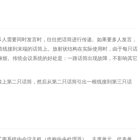
多人需要同时发言时，
往往把话筒进行传递。如果要多人发言，
筒线接到末端的话筒上。放射状结构在实际使用时，由于每只话
麻烦。传统会议系统的好处是：一路话筒出现故障，不影响其它
接上第二只话筒，然后
从第二只话筒引出一根线接到第三只话
扩声系统由会议主机
（也称中央处理器）、主席单元、代表单