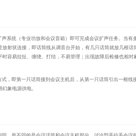
扩声系统（专业功放和会议音箱）即可完成会议扩声任务。当有
是放射状连接，即话筒线从调音台开始，有
几只话筒就放几根话
平时容易拉扯、缠绕、打结，不易管理；出现故障后检修也相对
方式，即第一只话筒接到会议主机后，从第一只话筒引出一根线
用幻象电源供电。
相同，所不同的是会议话筒和会议主机部分。讨论型手拉手会议