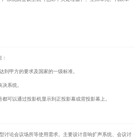
能：
达到甲方的要求及国
家的一级标准。
表决系统。
号都可以通过投影机
显示到正投影幕或背投影幕上。
中型讨论会议场所等
使用需求。主要设计
音响扩声
系统
、
会议讨